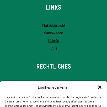
LINKS
Platzübersicht
Wohnwagen
Galerie
FAQs
RECHTLICHES
Impressum
Einwilligung verwalten
Datenschutzerklärung
Um dir ein optimales Erlebnis zu bieten, verwenden wir Technologien wie Cookies, um
Allgemeine Geschäftsbedingungen
Geräteinformationen zu speichern und/oder darauf zuzugreifen. Wenn du diesen
Technologien zustimmst, können wir Daten wie das Surfverhalten oder eindeutige IDs